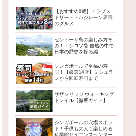
【おすすめ8選】アラブス
トリート・ハジレーン界隈
のグルメ
セントーサ島の楽しみ方そ
の１：シロソ砦 自然の中で
日本の歴史を探る編
シンガポールで至福の寿
司！【厳選14店】ミシュラ
ンから回転寿司まで
サザンリッジ ウォーキング
トレイル【徹底ガイド】
シンガポールの穴場スポッ
ト！子供も大人も楽しめる
科学館サイエンスセンター