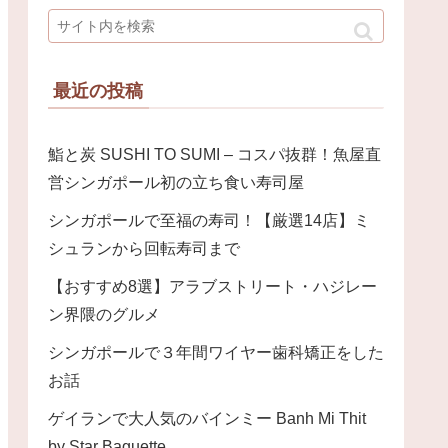
最近の投稿
鮨と炭 SUSHI TO SUMI – コスパ抜群！魚屋直
営シンガポール初の立ち食い寿司屋
シンガポールで至福の寿司！【厳選14店】ミ
シュランから回転寿司まで
【おすすめ8選】アラブストリート・ハジレー
ン界隈のグルメ
シンガポールで３年間ワイヤー歯科矯正をした
お話
ゲイランで大人気のバインミー Banh Mi Thit
by Star Baguette